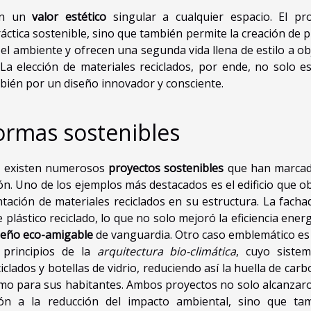
tan un
valor estético
singular a cualquier espacio. El pr
áctica sostenible, sino que también permite la creación de p
 el ambiente y ofrecen una segunda vida llena de estilo a ob
La elección de materiales reciclados, por ende, no solo e
mbién por un diseño innovador y consciente.
ormas sostenibles
, existen numerosos
proyectos sostenibles
que han marca
ión. Uno de los ejemplos más destacados es el edificio que o
tación de materiales reciclados en su estructura. La facha
plástico reciclado, lo que no solo mejoró la eficiencia energ
seño eco-amigable
de vanguardia. Otro caso emblemático es 
 principios de la
arquitectura bio-climática
, cuyo siste
lados y botellas de vidrio, reduciendo así la huella de carb
mo para sus habitantes. Ambos proyectos no solo alcanzar
ón a la reducción del impacto ambiental, sino que ta