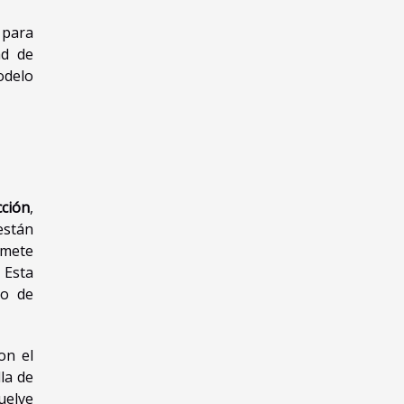
 para
ad de
odelo
ción
,
están
omete
 Esta
ho de
on el
la de
uelve