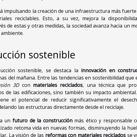
tá impulsando la creación de una infraestructura más fuerte
ales reciclables. Esto, a su vez, mejora la disponibilid
avés de estas y otras medidas, la sociedad avanza hacia un m
 ambiente.
ucción sostenible
rucción sostenible, se destaca la
innovación en construc
as del mañana. Entre las tendencias en sostenibilidad que 
esión 3D
con
materiales reciclados
, una técnica que pr
os de las edificaciones, sino también su impacto ambiental.
tiene el potencial de reducir significativamente el desec
elando las estructuras directamente desde el reciclaje.
ia un
futuro de la construcción
más ético y responsable c
izado retoma vida en nuevas formas, disminuyendo la huel
r. La visión de las
reformas con materiales reciclados
se v