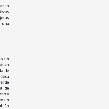
oceso
iezas
jetos
s una
do un
btuvo
da de
ética
el de
ma de
ono y
on un
mbién