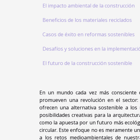
El impacto ambiental de la construcción
Beneficios de los materiales reciclados
Casos de éxito en reformas sostenibles
Desafíos y soluciones en la implementaci
El futuro de la construcción sostenible
En un mundo cada vez más consciente de
promueven una revolución en el sector: la
ofrecen una alternativa sostenible a lo
posibilidades creativas para la arquitectur
como la apuesta por un futuro más ecológ
circular. Este enfoque no es meramente un
a los retos medioambientales de nuestr