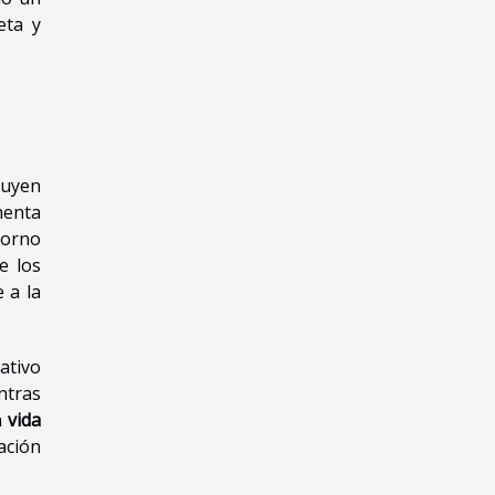
eta y
buyen
menta
torno
e los
 a la
ativo
ntras
a
vida
ación