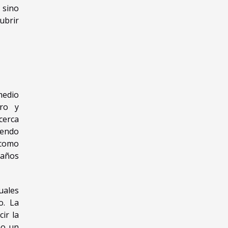
 sino
ubrir
medio
ero y
cerca
iendo
 como
daños
uales
o. La
ir la
mo un