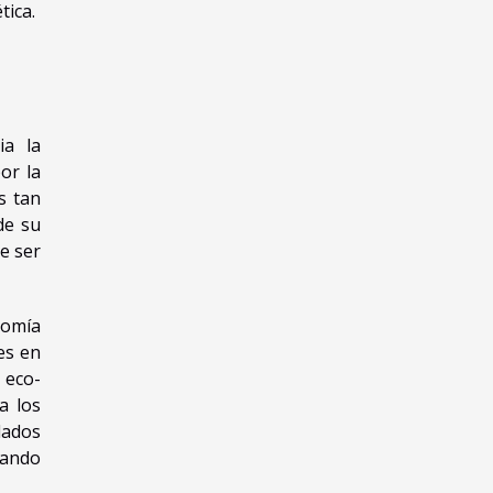
tica.
ia la
or la
s tan
de su
e ser
nomía
es en
 eco-
a los
lados
zando