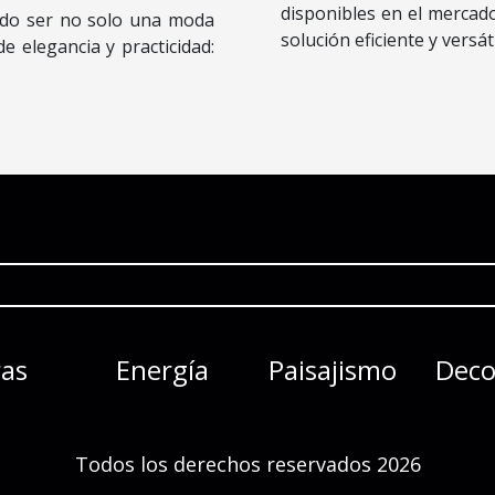
disponibles en el mercad
ado ser no solo una moda
solución eficiente y versáti
e elegancia y practicidad:
as
Energía
Paisajismo
Deco
Todos los derechos reservados 2026