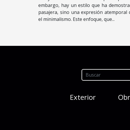
embargo, hay un estilo que ha demostr
pasajera, sino una expresión atemporal d
el minimalismo. Este enfoque, que...
Exterior
Obr