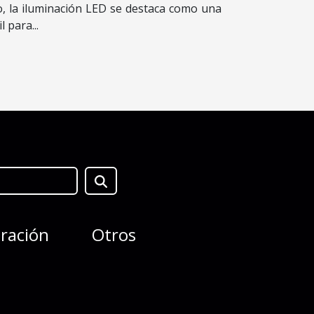
o, la iluminación LED se destaca como una
l para...
ración
Otros